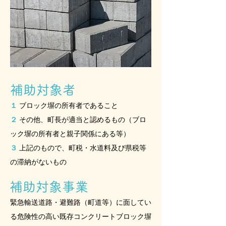
補助対象者
１
ブロック塀の所有者であること
２
その他、町長が適当と認めるもの（ブロ
ック塀の所有者と親子関係にある等）
３
上記のもので、町税・水道料及び県税等
の滞納がないもの
補助対象事業
緊急輸送道路・避難路（町道等）に面してい
る危険性の高い既存コンクリートブロック塀