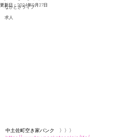
更新日：
2024年9月27日
なかとさライフ
求人
中土佐町空き家バンク　〉〉〉　