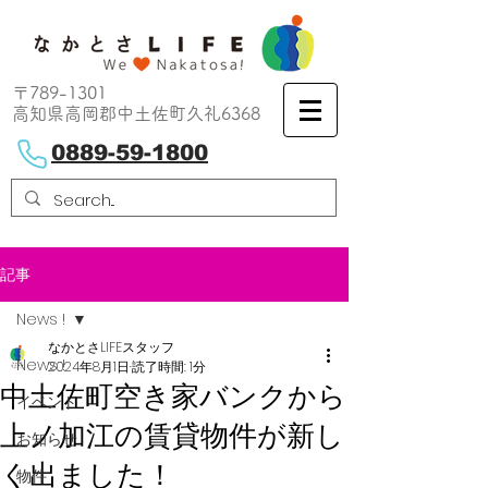
〒789-1301
高知県高岡郡中土佐町久礼6368
0889-59-1800
記事
News !
なかとさLIFEスタッフ
News !
2024年8月1日
読了時間: 1分
中土佐町空き家バンクから
イベント
上ノ加江の賃貸物件が新し
お知らせ
く出ました！
物件