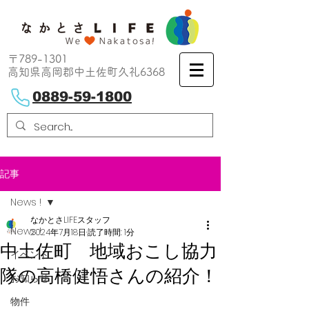
〒789-1301
高知県高岡郡中土佐町久礼6368
0889-59-1800
記事
News !
なかとさLIFEスタッフ
News !
2024年7月18日
読了時間: 1分
中土佐町 地域おこし協力
イベント
隊の高橋健悟さんの紹介！
お知らせ
物件