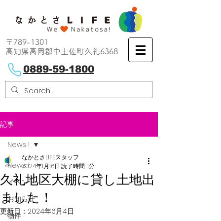
〒789-1301
高知県高岡郡中土佐町久礼6368
0889-59-1800
記事
News !
なかとさLIFEスタッフ
News !
2024年1月16日
読了時間: 1分
久礼地区大棚に貸し土地出
イベント
ました！
お知らせ
更新日：
2024年6月4日
物件