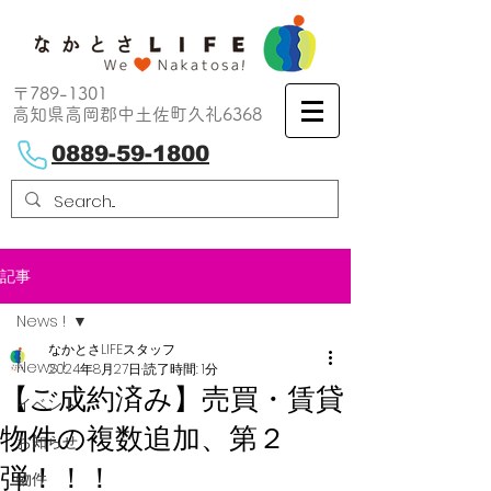
〒789-1301
高知県高岡郡中土佐町久礼6368
0889-59-1800
記事
News !
なかとさLIFEスタッフ
News !
2024年8月27日
読了時間: 1分
【ご成約済み】売買・賃貸
イベント
物件の複数追加、第２
お知らせ
弾！！！
物件