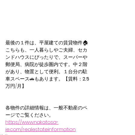
最後の１件は、平屋建ての賃貸物件🏠
こちらも、一人暮らしやご夫婦、セカ
ンドハウスにぴったりで、
スーパーや
郵便局、病院が徒歩圏内です。中２階
があり、物置として便利。１台分の駐
車スペース🚗もあります。
【
賃料：
2.5
万円/月
】
各物件の詳細情報は、一般不動産のペ
ージでご覧ください。
https://www.nakatosa-
ie.com/realestateinformation