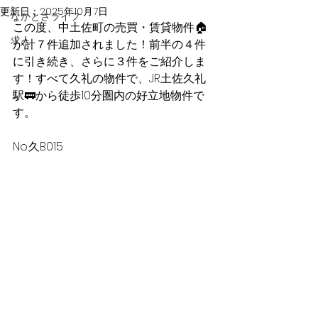
更新日：
2025年10月7日
なかとさライフ
この度、中土佐町の売買・賃貸物件🏠
求人
が計７件追加されました！前半の４件
に引き続き、さらに３件をご紹介しま
す！すべて久礼の物件で、JR土佐久礼
駅🚃から徒歩10分圏内の好立地物件で
す。
No.久B015