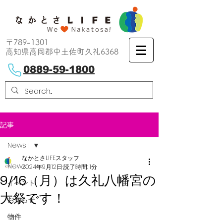
〒789-1301
高知県高岡郡中土佐町久礼6368
0889-59-1800
記事
News !
なかとさLIFEスタッフ
News !
2024年9月12日
読了時間: 1分
9/16（月）は久礼八幡宮の
イベント
大祭です！
お知らせ
物件