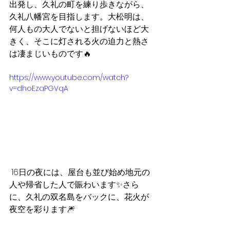
出発し、久礼の町を練り歩きながら、
久礼八幡宮を目指します。大松明は、
何人もの大人でないと担げないほど大
きく、そこに灯される火の迫力と熱さ
は凄まじいものです🔥
https://www.youtube.com/watch?
v=dhoEzaPGVqA
 16日の夜には、屋台も並び始め地元の
人や帰省した人で賑わいます✨さら
に、久礼の双名島をバックに、花火が
夜空を彩ります🎆