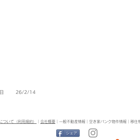
日
26/2/14
について（利用規約）
｜
会社概要
｜
一般不動産情報
｜空き家バンク物件情報｜
移住
シェア