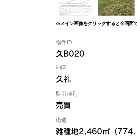
※メイン画像をクリックすると全画面
物件ID
久B020
地区
久礼
取引種別
売買
構造
雑種地2,460㎡（774