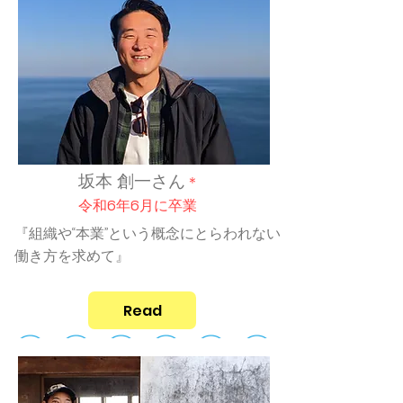
坂本 創一さん
＊
令和6年6月に卒業
『組織や“本業”という概念にとらわれない
働き方を求めて』
Read