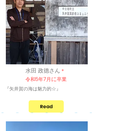
水田 政德さん
＊
に
令和5年7月
卒業
『矢井賀の海は魅力的☆』
Read