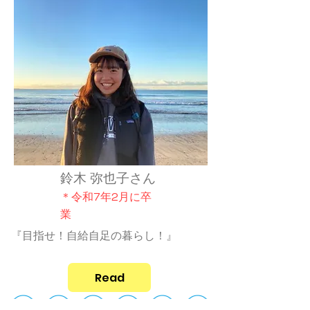
鈴木 弥也子さん
＊令和7年2月
に
卒
業
『目指せ！自給自足の暮らし！』
Read