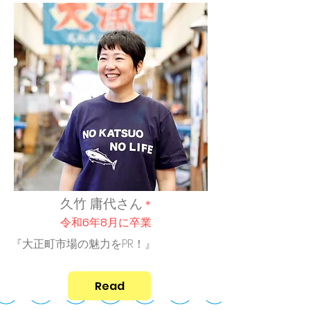
久竹 庸代さん
＊
令和6年8月
に
卒業
『大正町市場の魅力をPR！』
Read