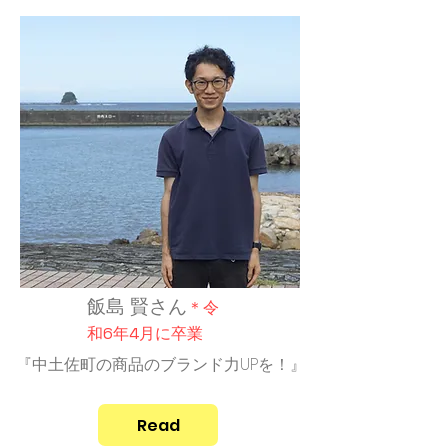
飯島 賢さん
＊令
和6年4月
に
卒業
『中土佐町の商品のブランド力UPを！』
Read